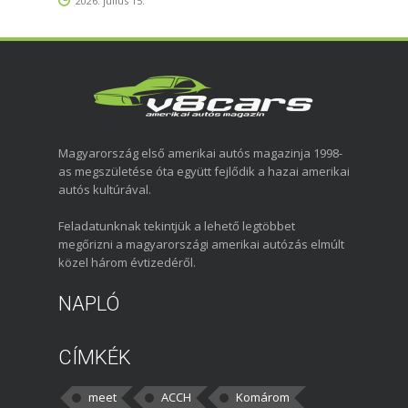
2026. július 15.
Magyarország első amerikai autós magazinja 1998-
as megszületése óta együtt fejlődik a hazai amerikai
autós kultúrával.
Feladatunknak tekintjük a lehető legtöbbet
megőrizni a magyarországi amerikai autózás elmúlt
közel három évtizedéről.
NAPLÓ
CÍMKÉK
meet
ACCH
Komárom