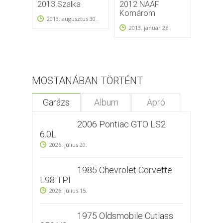
2013.Szalka
2012 NAAF
Misko
Komárom
2002
2013. augusztus 30.
2013. január 26.
2009
MOSTANÁBAN TÖRTÉNT
Garázs
Album
Apró
2006 Pontiac GTO LS2
6.0L
2026. július 20.
1985 Chevrolet Corvette
L98 TPI
2026. július 15.
1975 Oldsmobile Cutlass