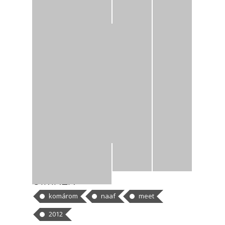
CÍMKÉK
komárom
naaf
meet
2012