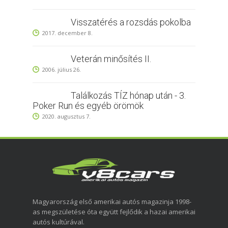
Visszatérés a rozsdás pokolba
2017. december 8.
Veterán minősítés II.
2006. július 26.
Találkozás TÍZ hónap után - 3.
Poker Run és egyéb örömök
2020. augusztus 7.
Magyarország első amerikai autós magazinja 1998-
as megszületése óta együtt fejlődik a hazai amerikai
autós kultúrával.