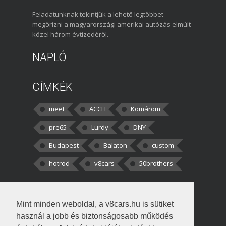
Feladatunknak tekintjük a lehető legtöbbet
megőrizni a magyarországi amerikai autózás elmúlt
közel három évtizedéről.
NAPLÓ
CÍMKÉK
meet
ACCH
Komárom
pre65
Lurdy
DNY
Budapest
Balaton
custom
hotrod
v8cars
50brothers
HOZZÁSZÓLÁSOK
Mint minden weboldal, a v8cars.hu is sütiket
kortisz:
Elszúrtam! Én csak két
használ a jobb és biztonságosabb működés
darabbaal számoltam. Nem tudtam, hogy fél autót,