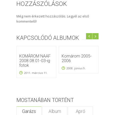
HOZZÁSZÓLÁSOK
Még nem érkezett hozzászólás. Legyél az első
kommentelő!
KAPCSOLÓDÓ ALBUMOK
KOMÁROM NAAF
Komárom 2005-
NAAF
2008.08.01-03-ig
2006
A kez
fotok
2008. június 9.
201
2011. március 11.
10.
MOSTANÁBAN TÖRTÉNT
Garázs
Album
Apró