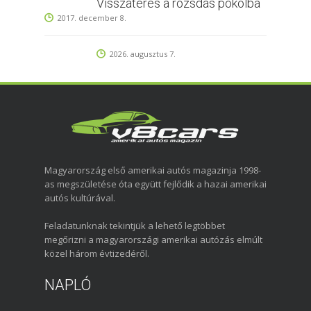
Visszatérés a rozsdás pokolba
2017. december 8.
2026. augusztus 7.
Magyarország első amerikai autós magazinja 1998-
as megszületése óta együtt fejlődik a hazai amerikai
autós kultúrával.
Feladatunknak tekintjük a lehető legtöbbet
megőrizni a magyarországi amerikai autózás elmúlt
közel három évtizedéről.
NAPLÓ