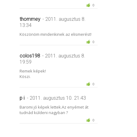
0
thommey
- 2011. augusztus 8.
13:34
Köszönöm mindenkinek az elismerést!
0
colos198
- 2011. augusztus 8.
19:59
Remek képek!
Köszi.
0
p i
- 2011. augusztus 10. 21:43
Baromi jó képek lettek.Az enyémet át
tudnád küldeni nagyban ?
0