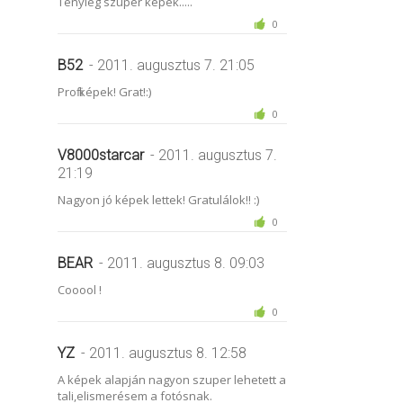
Tényleg szuper képek.....
0
B52
- 2011. augusztus 7. 21:05
Profi képek! Grat!:)
0
V8000starcar
- 2011. augusztus 7.
21:19
Nagyon jó képek lettek! Gratulálok!! :)
0
BEAR
- 2011. augusztus 8. 09:03
Cooool !
0
YZ
- 2011. augusztus 8. 12:58
A képek alapján nagyon szuper lehetett a
tali,elismerésem a fotósnak.