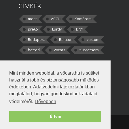
CÍMKÉK
meet
ACCH
Komárom
pre65
Lurdy
DNY
Budapest
Balaton
custom
hotrod
v8cars
50brothers
HOZZÁSZÓLÁSOK
Mint minden weboldal, a v8cars.hu is sütiket
kortisz:
Elszúrtam! Én csak két
használ a jobb és biztonságosabb működés
darabbaal számoltam. Nem tudtam, hogy fél autót,
érdekében. Adatvédelmi tájékoztatónkban
megtalálod, hogyan gondoskodunk adataid
Béke:
Tényleg nagyon jó kérdés volt
védelméről.
Bővebben
!fasza Örültem is nagyon, amikor
Értem
Copyright © 1998-2026 v8cars.hu
T
|
|
Szerzői jogok
|
Adatkezelés
Napló