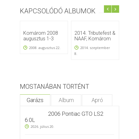
KAPCSOLÓDÓ ALBUMOK
Komárom 2008
2014. Tributefest &
2011
augusztus 1-3
NAAF, Komárom
ÉLET
2008. augusztus 22.
2014. szeptember
2011
8.
MOSTANÁBAN TÖRTÉNT
Garázs
Album
Apró
2006 Pontiac GTO LS2
6.0L
2026. július 20.