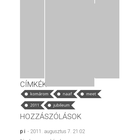
CÍMKÉK
komárom
naaf
meet
2011
jubileum
HOZZÁSZÓLÁSOK
p i
- 2011. augusztus 7. 21:02