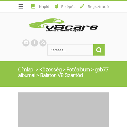
☰
Napló
Belépés
Regisztráció
Címlap
>
Közösség
>
Fotóalbum
>
gab77
albumai
>
Balaton V8 Szántód