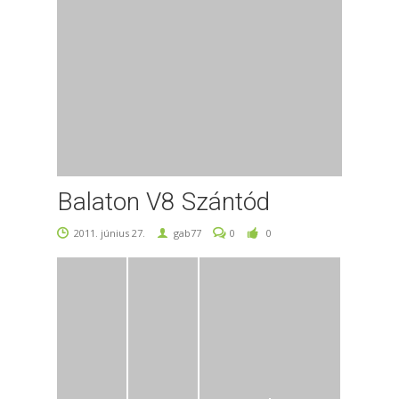
Balaton V8 Szántód
2011. június 27.
gab77
0
0