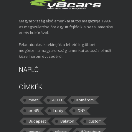
Magyarország első amerikai autós magazinja 1998-
as megszületése óta együtt fejlődik a hazai amerikai
autós kultúrával.
Feladatunknak tekintjük a lehető legtöbbet
megőrizni a magyarországi amerikai autózás elmúlt
közel három évtizedéről.
NAPLÓ
CÍMKÉK
meet
ACCH
Komárom
pre65
Lurdy
DNY
Budapest
Balaton
custom
hotrod
v8cars
50brothers