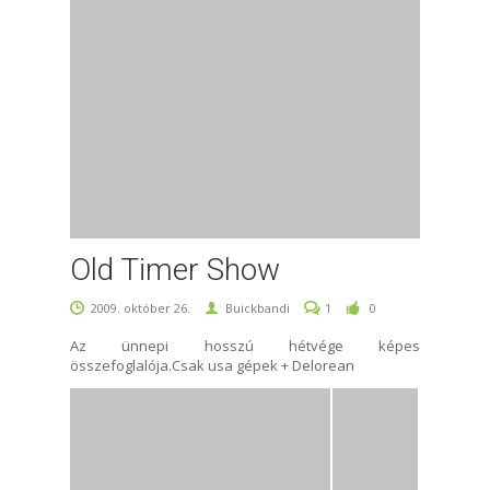
Old Timer Show
2009. október 26.
Buickbandi
1
0
Az ünnepi hosszú hétvége képes
összefoglalója.Csak usa gépek + Delorean