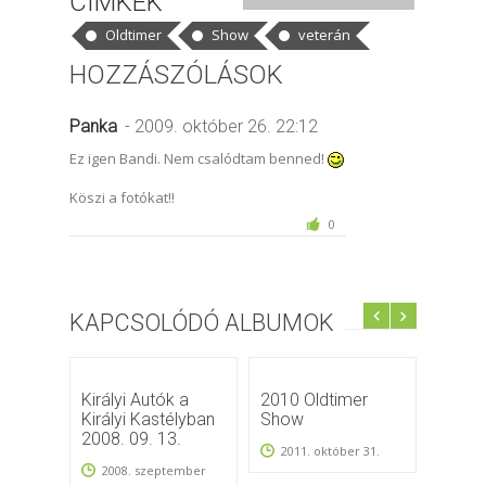
CÍMKÉK
Oldtimer
Show
veterán
HOZZÁSZÓLÁSOK
Panka
- 2009. október 26. 22:12
Ez igen Bandi. Nem csalódtam benned!
Köszi a fotókat!!
0
KAPCSOLÓDÓ ALBUMOK
Királyi Autók a
2010 Oldtimer
I. Ne
Királyi Kastélyban
Show
Oldtim
2008. 09. 13.
Budap
2011. október 31.
2008. szeptember
2011