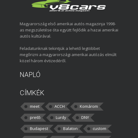
Magyarország első amerikai autós magazinja 1998-
as megszületése óta együtt fejlődik a hazai amerikai
autós kultúrával.
Feladatunknak tekintjük a lehető legtöbbet
megőrizni a magyarországi amerikai autózás elmúlt
közel három évtizedéről.
NAPLÓ
CÍMKÉK
meet
ACCH
Komárom
pre65
Lurdy
DNY
Budapest
Balaton
custom