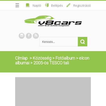
☰
Napló
Belépés
Regisztráció
Címlap
>
Közösség
>
Fotóalbum
>
elcon
albumai
>
2005-ös TESCO tali