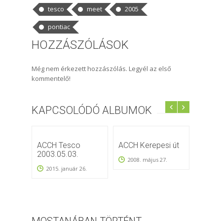
tesco
meet
2005
pontiac
HOZZÁSZÓLÁSOK
Még nem érkezett hozzászólás. Legyél az első
kommentelő!
KAPCSOLÓDÓ ALBUMOK
ACCH Tesco
ACCH Kerepesi út
Múze
2003.05.03.
Éjsza
2008. május 27.
2015. január 26.
2008
MOSTANÁBAN TÖRTÉNT