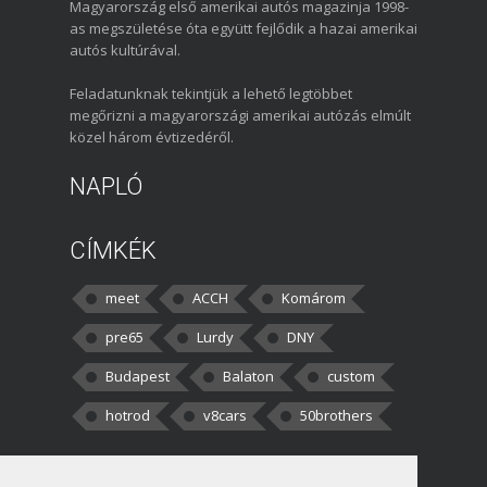
Magyarország első amerikai autós magazinja 1998-
as megszületése óta együtt fejlődik a hazai amerikai
autós kultúrával.
Feladatunknak tekintjük a lehető legtöbbet
megőrizni a magyarországi amerikai autózás elmúlt
közel három évtizedéről.
NAPLÓ
CÍMKÉK
meet
ACCH
Komárom
pre65
Lurdy
DNY
Budapest
Balaton
custom
hotrod
v8cars
50brothers
HOZZÁSZÓLÁSOK