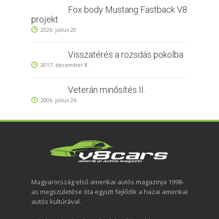
Fox body Mustang Fastback V8
projekt
2026. július 20.
Visszatérés a rozsdás pokolba
2017. december 8.
Veterán minősítés II.
2006. július 26.
Magyarország első amerikai autós magazinja 1998-
as megszületése óta együtt fejlődik a hazai amerikai
autós kultúrával.