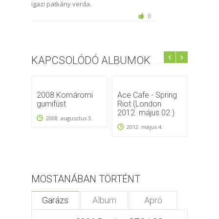
igazi patkány verda.
0
KAPCSOLÓDÓ ALBUMOK
2008 Komáromi
Ace Cafe - Spring
2009.
gumifüst
Riot (London
2009
2012. május 02.)
2008. augusztus 3.
2012. május 4.
MOSTANÁBAN TÖRTÉNT
Garázs
Album
Apró