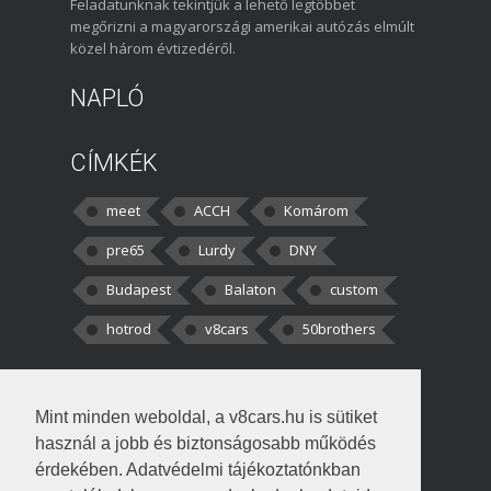
Feladatunknak tekintjük a lehető legtöbbet
megőrizni a magyarországi amerikai autózás elmúlt
közel három évtizedéről.
NAPLÓ
CÍMKÉK
meet
ACCH
Komárom
pre65
Lurdy
DNY
Budapest
Balaton
custom
hotrod
v8cars
50brothers
HOZZÁSZÓLÁSOK
Mint minden weboldal, a v8cars.hu is sütiket
kortisz:
Elszúrtam! Én csak két
használ a jobb és biztonságosabb működés
darabbaal számoltam. Nem tudtam, hogy fél autót,
érdekében. Adatvédelmi tájékoztatónkban