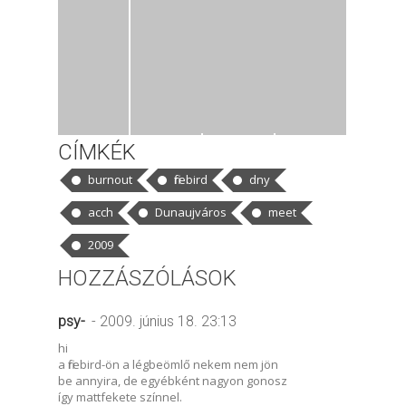
CÍMKÉK
burnout
firebird
dny
acch
Dunaujváros
meet
2009
HOZZÁSZÓLÁSOK
psy-
- 2009. június 18. 23:13
hi
a firebird-ön a légbeömlő nekem nem jön
be annyira, de egyébként nagyon gonosz
így mattfekete színnel.