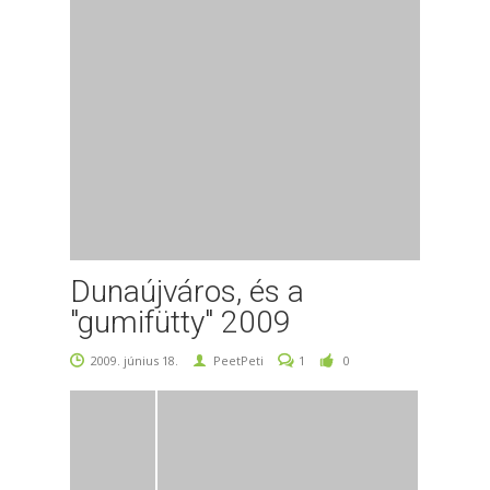
Dunaújváros, és a
"gumifütty" 2009
2009. június 18.
PeetPeti
1
0