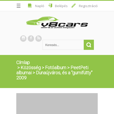
☰
Napló
Belépés
Regisztráció
Címlap
>
Közösség
>
Fotóalbum
>
PeetPeti
albumai
>
Dunaújváros, és a "gumifütty"
2009