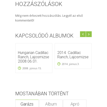
HOZZÁSZÓLÁSOK
Még nem érkezett hozzászólás. Legyél az első
kommentelő!
KAPCSOLÓDÓ ALBUMOK
Hungarian Cadillac
2014. Cadillac
3. Cad
Ranch, Lajosmizse
Ranch, Lajosmizse
Lajos
2008.06.01.
2010.
2014. június 3.
2008. június 15.
2010
MOSTANÁBAN TÖRTÉNT
Garázs
Album
Apró