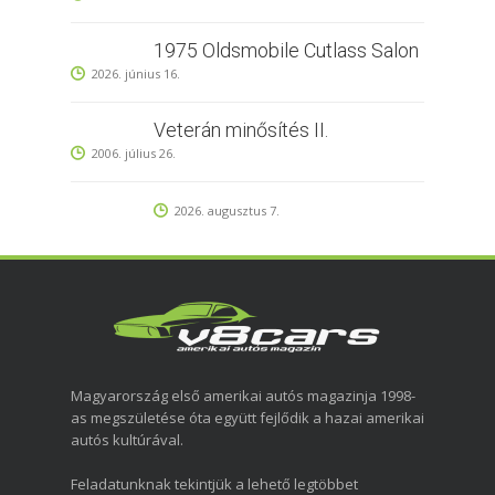
1975 Oldsmobile Cutlass Salon
2026. június 16.
Veterán minősítés II.
2006. július 26.
2026. augusztus 7.
Magyarország első amerikai autós magazinja 1998-
as megszületése óta együtt fejlődik a hazai amerikai
autós kultúrával.
Feladatunknak tekintjük a lehető legtöbbet