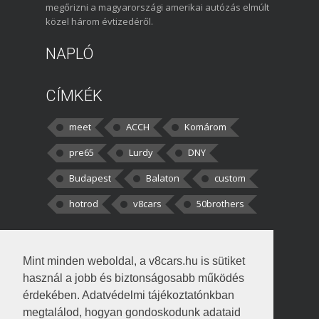
megőrizni a magyarországi amerikai autózás elmúlt
közel három évtizedéről.
NAPLÓ
CÍMKÉK
meet
ACCH
Komárom
pre65
Lurdy
DNY
Budapest
Balaton
custom
hotrod
v8cars
50brothers
HOZZÁSZÓLÁSOK
Mint minden weboldal, a v8cars.hu is sütiket
kortisz:
Elszúrtam! Én csak két
használ a jobb és biztonságosabb működés
darabbaal számoltam. Nem tudtam, hogy fél autót,
érdekében. Adatvédelmi tájékoztatónkban
megtalálod, hogyan gondoskodunk adataid