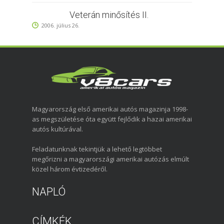
Veterán minősítés II.
2006. július 26.
Magyarország első amerikai autós magazinja 1998-
as megszületése óta együtt fejlődik a hazai amerikai
autós kultúrával.
Feladatunknak tekintjük a lehető legtöbbet
megőrizni a magyarországi amerikai autózás elmúlt
közel három évtizedéről.
NAPLÓ
CÍMKÉK