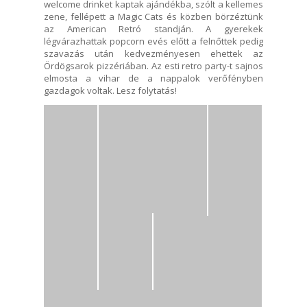
welcome drinket kaptak ajándékba, szólt a kellemes
zene, fellépett a Magic Cats és közben börzéztünk
az American Retró standján. A gyerekek
légvárazhattak popcorn evés előtt a felnőttek pedig
szavazás után kedvezményesen ehettek az
Ördögsarok pizzériában. Az esti retro party-t sajnos
elmosta a vihar de a nappalok verőfényben
gazdagok voltak. Lesz folytatás!