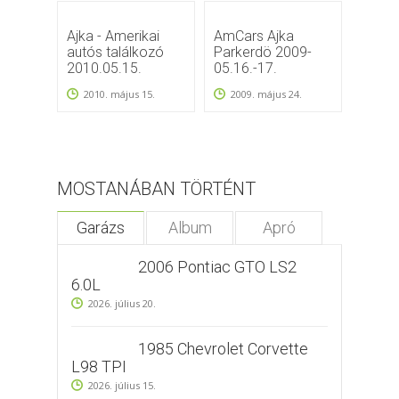
Ajka - Amerikai
AmCars Ajka
Ajka: 
autós találkozó
Parkerdö 2009-
2009
2010.05.15.
05.16.-17.
2010. május 15.
2009. május 24.
MOSTANÁBAN TÖRTÉNT
Garázs
Album
Apró
2006 Pontiac GTO LS2
6.0L
2026. július 20.
1985 Chevrolet Corvette
L98 TPI
2026. július 15.