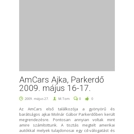
AmCars Ajka, Parkerdő
2009. május 16-17.
2009. május 27.
M.Tom
0
0
Az AmCars első találkozója a gyönyörű és
barátságos ajkai Molnár Gábor Parkerdőben került
megrendezésre. Pontosan annyian voltak mint
amire számítottunk. A tisztás megtelt amerikai
autókkal melyek tulajdonosai egy cd-válogatást és