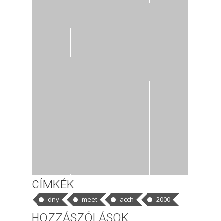
CÍMKÉK
dny
meet
acch
2000
HOZZÁSZÓLÁSOK