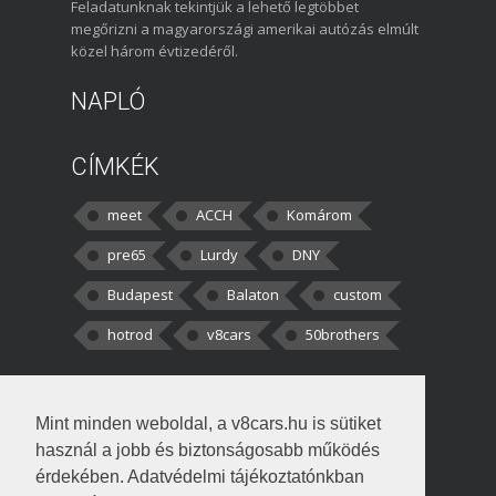
Feladatunknak tekintjük a lehető legtöbbet
megőrizni a magyarországi amerikai autózás elmúlt
közel három évtizedéről.
NAPLÓ
CÍMKÉK
meet
ACCH
Komárom
pre65
Lurdy
DNY
Budapest
Balaton
custom
hotrod
v8cars
50brothers
HOZZÁSZÓLÁSOK
Mint minden weboldal, a v8cars.hu is sütiket
kortisz:
Elszúrtam! Én csak két
használ a jobb és biztonságosabb működés
darabbaal számoltam. Nem tudtam, hogy fél autót,
érdekében. Adatvédelmi tájékoztatónkban