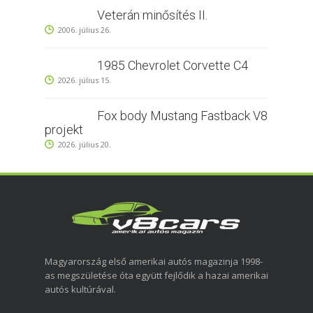
Veterán minősítés II.
2006. július 26.
1985 Chevrolet Corvette C4
2026. július 15.
Fox body Mustang Fastback V8
projekt
2026. július 20.
Magyarország első amerikai autós magazinja 1998-
as megszületése óta együtt fejlődik a hazai amerikai
autós kultúrával.