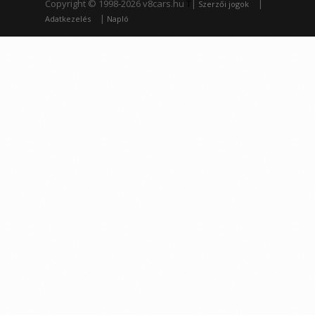
Copyright © 1998-2026 v8cars.hu
T
|
|
Szerzői jogok
|
Adatkezelés
Napló