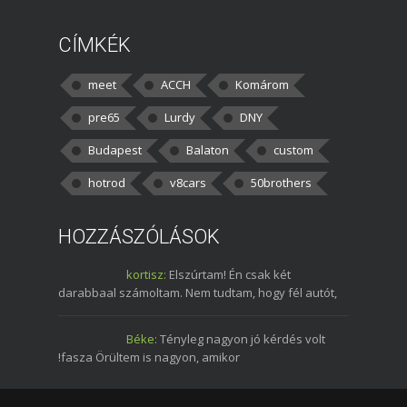
CÍMKÉK
meet
ACCH
Komárom
pre65
Lurdy
DNY
Budapest
Balaton
custom
hotrod
v8cars
50brothers
HOZZÁSZÓLÁSOK
kortisz:
Elszúrtam! Én csak két
darabbaal számoltam. Nem tudtam, hogy fél autót,
Béke:
Tényleg nagyon jó kérdés volt
!fasza Örültem is nagyon, amikor