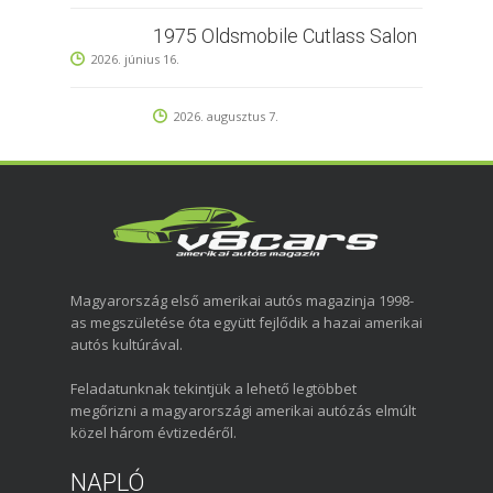
1975 Oldsmobile Cutlass Salon
2026. június 16.
2026. augusztus 7.
Magyarország első amerikai autós magazinja 1998-
as megszületése óta együtt fejlődik a hazai amerikai
autós kultúrával.
Feladatunknak tekintjük a lehető legtöbbet
megőrizni a magyarországi amerikai autózás elmúlt
közel három évtizedéről.
NAPLÓ