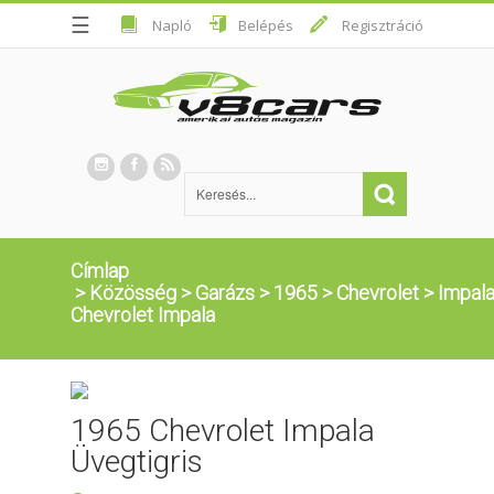
☰
Napló
Belépés
Regisztráció
Címlap
>
Közösség
>
Garázs
>
1965
>
Chevrolet
>
Impal
Chevrolet Impala
1965 Chevrolet Impala
Üvegtigris