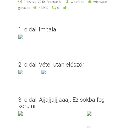
Frissítve: 2010. február 3.
wireface
wireface
garázsa
42,990
0
1
1. oldal: Impala
2. oldal: Vétel után először
3. oldal: Ajjajjajjjaaaj. Ez sokba fog
kerülni.