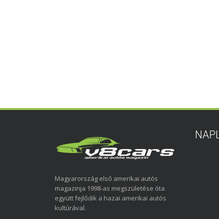
NAP
Magyarország első amerikai autós
magazinja 1998-as megszületése óta
együtt fejlődik a hazai amerikai autós
kultúrával.