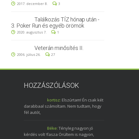
2017. december 8.
3
Találkozás TÍZ hónap után -
3. Poker Run és egyéb örömök
2020. augusztus 7.
1
Veterán minősítés II.
2006. július 26.
27
HOZZÁSZÓLÁSOK
kortisz:
Elszúrtam! Én csak két
darabbaal számoltam. Nem tudtam, hogy
fél autót,
Béke:
Tényleg nagyon jó
kérdés volt !fasza Örültem is nagyon,