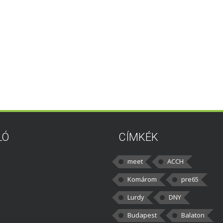
LÓ
CÍMKÉK
meet
ACCH
Komárom
pre65
Lurdy
DNY
Budapest
Balaton