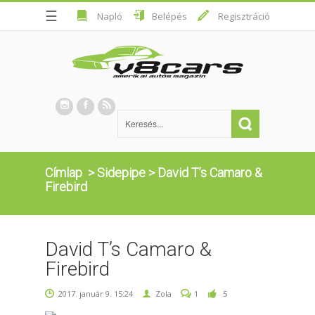
☰
Napló
Belépés
Regisztráció
Címlap
>
Sidepipe
>
David T’s Camaro &
Firebird
David T’s Camaro &
Firebird
2017. január 9. 15:24
Zola
1
5