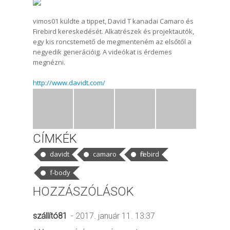
vimos01 küldte a tippet, David T kanadai Camaro és
Firebird kereskedését. Alkatrészek és projektautók,
egy kis roncstemető de megmenteném az elsőtől a
negyedik generációig. A videókat is érdemes
megnézni.
http://www.davidt.com/
CÍMKÉK
davidt
camaro
firebird
f-body
HOZZÁSZÓLÁSOK
szállító81
- 2017. január 11. 13:37