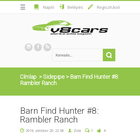
☰
Napló
Belépés
Regisztráció
Címlap
>
Sidepipe
>
Barn Find Hunter #8:
Rambler Ranch
Barn Find Hunter #8:
Rambler Ranch
2016. október 20. 22:38
Zola
1
4