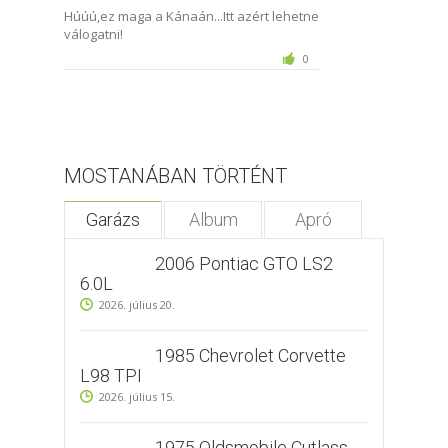
Húúú,ez maga a Kánaán...Itt azért lehetne
válogatni!
0
MOSTANÁBAN TÖRTÉNT
Garázs
Album
Apró
2006 Pontiac GTO LS2
6.0L
2026. július 20.
1985 Chevrolet Corvette
L98 TPI
2026. július 15.
1975 Oldsmobile Cutlass