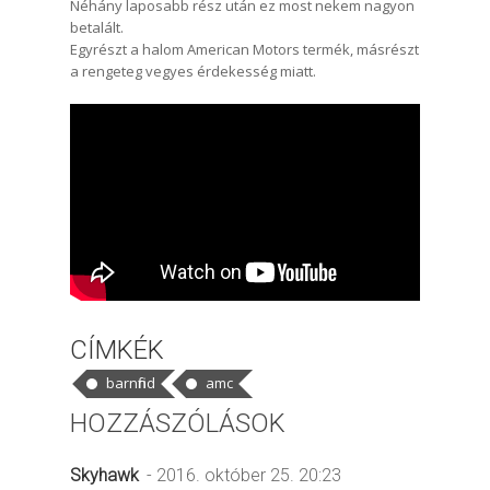
Néhány laposabb rész után ez most nekem nagyon
betalált.
Egyrészt a halom American Motors termék, másrészt
a rengeteg vegyes érdekesség miatt.
CÍMKÉK
barnfind
amc
HOZZÁSZÓLÁSOK
Skyhawk
- 2016. október 25. 20:23