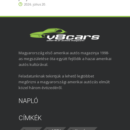
2026. július 20.
Magyarország első amerikai autós magazinja 1998-
as megszületése óta együtt fejlődik a hazai amerikai
autós kultúrával.
Feladatunknak tekintjük a lehető legtöbbet
megőrizni a magyarországi amerikai autózás elmúlt
közel három évtizedéről.
NAPLÓ
CÍMKÉK