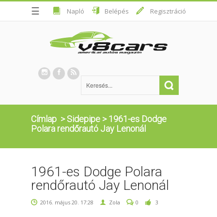
☰
Napló
Belépés
Regisztráció
Címlap
>
Sidepipe
>
1961-es Dodge
Polara rendőrautó Jay Lenonál
1961-es Dodge Polara
rendőrautó Jay Lenonál
2016. május 20. 17:28
Zola
0
3