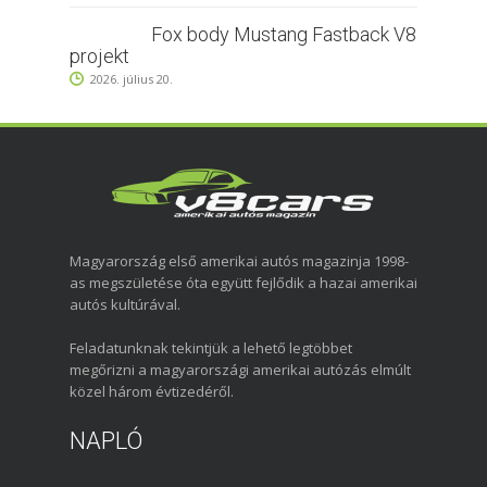
Fox body Mustang Fastback V8
projekt
2026. július 20.
Magyarország első amerikai autós magazinja 1998-
as megszületése óta együtt fejlődik a hazai amerikai
autós kultúrával.
Feladatunknak tekintjük a lehető legtöbbet
megőrizni a magyarországi amerikai autózás elmúlt
közel három évtizedéről.
NAPLÓ