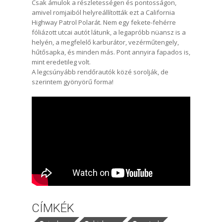
Csak ámulok a részletességen és pontosságon,
amivel romjaiból helyreállították ezt a California
Highway Patrol Polarát. Nem egy fekete-fehérre
fóliázott utcai autót látunk, a legapróbb nüansz is a
helyén, a megfelelő karburátor, vezérműtengely,
hűtősapka, és minden más. Pont annyira fapados is,
mint eredetileg volt.
A legcsúnyább rendőrautók közé sorolják, de
szerintem gyönyörű forma!
CÍMKÉK