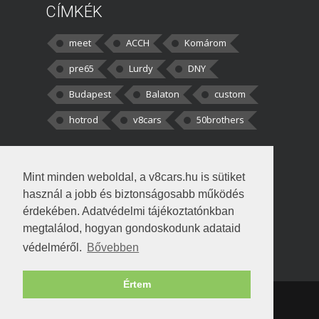
CÍMKÉK
meet
ACCH
Komárom
pre65
Lurdy
DNY
Budapest
Balaton
custom
hotrod
v8cars
50brothers
HOZZÁSZÓLÁSOK
Mint minden weboldal, a v8cars.hu is sütiket
kortisz:
Elszúrtam! Én csak két
használ a jobb és biztonságosabb működés
darabbaal számoltam. Nem tudtam, hogy fél autót,
érdekében. Adatvédelmi tájékoztatónkban
megtalálod, hogyan gondoskodunk adataid
Béke:
Tényleg nagyon jó kérdés volt
védelméről.
Bővebben
!fasza Örültem is nagyon, amikor
Értem
Copyright © 1998-2026 v8cars.hu
T
|
|
Szerzői jogok
|
Adatkezelés
Napló