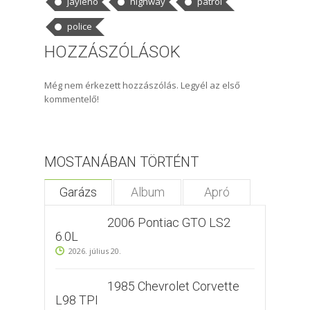
jayleno
highway
patrol
police
HOZZÁSZÓLÁSOK
Még nem érkezett hozzászólás. Legyél az első
kommentelő!
MOSTANÁBAN TÖRTÉNT
Garázs
Album
Apró
2006 Pontiac GTO LS2
6.0L
2026. július 20.
1985 Chevrolet Corvette
L98 TPI