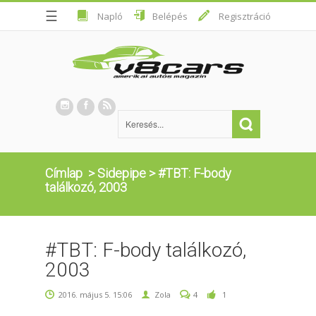
☰
Napló
Belépés
Regisztráció
Címlap
>
Sidepipe
>
#TBT: F-body
találkozó, 2003
#TBT: F-body találkozó,
2003
2016. május 5. 15:06
Zola
4
1