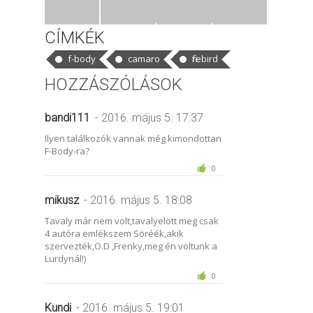
CÍMKÉK
f-body
camaro
firebird
HOZZÁSZÓLÁSOK
bandi111
- 2016. május 5. 17:37
Ilyen találkozók vannak még kimondottan
F-Body-ra?
0
mikusz
- 2016. május 5. 18:08
Tavaly már nem volt,tavalyelött meg csak
4 autóra emlékszem Söréék,akik
szervezték,O.D ,Frenky,meg én voltunk a
Lurdynál!)
0
Kundi
- 2016. május 5. 19:01