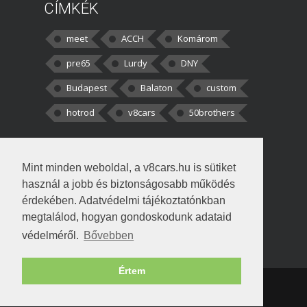
CÍMKÉK
meet
ACCH
Komárom
pre65
Lurdy
DNY
Budapest
Balaton
custom
hotrod
v8cars
50brothers
HOZZÁSZÓLÁSOK
Mint minden weboldal, a v8cars.hu is sütiket
kortisz:
Elszúrtam! Én csak két
használ a jobb és biztonságosabb működés
darabbaal számoltam. Nem tudtam, hogy fél autót,
érdekében. Adatvédelmi tájékoztatónkban
megtalálod, hogyan gondoskodunk adataid
Béke:
Tényleg nagyon jó kérdés volt
védelméről.
Bővebben
!fasza Örültem is nagyon, amikor
Értem
Copyright © 1998-2026 v8cars.hu
T
|
|
Szerzői jogok
|
Adatkezelés
Napló