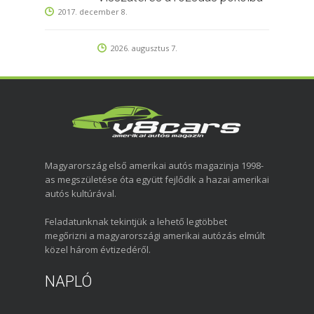
2017. december 8.
2026. augusztus 7.
Magyarország első amerikai autós magazinja 1998-
as megszületése óta együtt fejlődik a hazai amerikai
autós kultúrával.
Feladatunknak tekintjük a lehető legtöbbet
megőrizni a magyarországi amerikai autózás elmúlt
közel három évtizedéről.
NAPLÓ