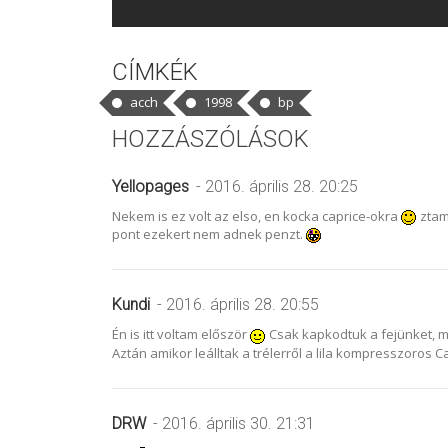
CÍMKÉK
acch
1998
bp
HOZZÁSZÓLÁSOK
Yellopages
- 2016. április 28. 20:25
Nekem is ez volt az elso, en kocka caprice-okra
ztam
pont ezekert nem adnek penzt.
Kundi
- 2016. április 28. 20:55
Én is itt voltam először
Csak kapkodtuk a fejünket, 
Aztán amikor leálltak a trélerről a lila kompresszoros C
DRW
- 2016. április 30. 21:31