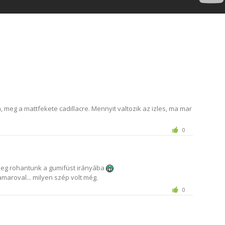
, meg a mattfekete cadillacre. Mennyit valtozik az izles, ma mar
0
meg rohantunk a gumifüst irányába
amaroval... milyen szép volt még.
0