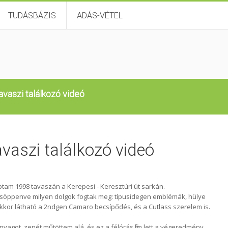
TUDÁSBÁZIS
ADÁS-VÉTEL
vaszi találkozó videó
aszi találkozó videó
ptam 1998 tavaszán a Kerepesi - Keresztúri út sarkán.
söppenve milyen dolgok fogtak meg: típusidegen emblémák, hülye
nakkor látható a 2ndgen Camaro becsípődés, és a Cutlass szerelem is.
got, zenét műtöttem alá, és ez a félórás film lett a végeredmény.