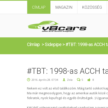
CÍMLAP
MAGAZIN
KÖZÖSSÉG
Címlap
>
Sidepipe
>
#TBT: 1998-as ACCH ta
#TBT: 1998-as ACCH tav
2016. április 28. 07:34
Zola
5
8
Nekem ez volt az első találkozóm. Máig tartó sokkot ka
Ma már megmosolygom, hogy az amerikai autók közé c
feliratok, nyolc kipufogó és egyéb őrültségek. :) Ugya
Két VHS videomagnó segítségével vagdostam a nyersanya