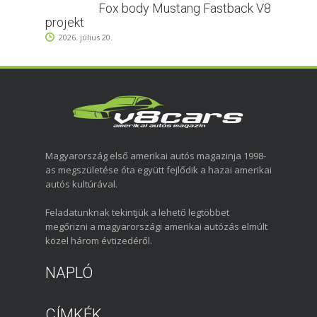
Fox body Mustang Fastback V8
projekt
2026. július 20.
Magyarország első amerikai autós magazinja 1998-
as megszületése óta együtt fejlődik a hazai amerikai
autós kultúrával.
Feladatunknak tekintjük a lehető legtöbbet
megőrizni a magyarországi amerikai autózás elmúlt
közel három évtizedéről.
NAPLÓ
CÍMKÉK