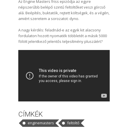
Az Engine Masters friss epizódja az egyre
népszerűbb belépő szintű feltöltőket veszi górcső
alá. Beépítés, buktatók, rejtett költségek, és a végén,
amiért szeretem a sorozatot: dyno.
A nagy kérdés: feladnád-e az egyik kit alacsony
fordulaton hozott nyomaték többletét a másik 5000
fölött jelentkező jelentős teljesítmény pluszáért?
CÍMKÉK
enginemasters
feltöltő