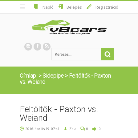
☰
Napló
Belépés
Regisztráció
Címlap
>
Sidepipe
>
Feltöltők - Paxton
vs. Weiand
Feltöltők - Paxton vs.
Weiand
2016. április 19. 07:41
Zola
0
0