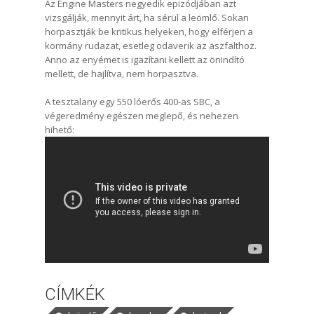
Az Engine Masters negyedik epizódjában azt
vizsgálják, mennyit árt, ha sérül a leömlő. Sokan
horpasztják be kritikus helyeken, hogy elférjen a
kormány rudazat, esetleg odaverik az aszfalthoz.
Anno az enyémet is igazítani kellett az önindító
mellett, de hajlítva, nem horpasztva.
A tesztalany egy 550 lóerős 400-as SBC, a
végeredmény egészen meglepő, és nehezen
hihető:
CÍMKÉK