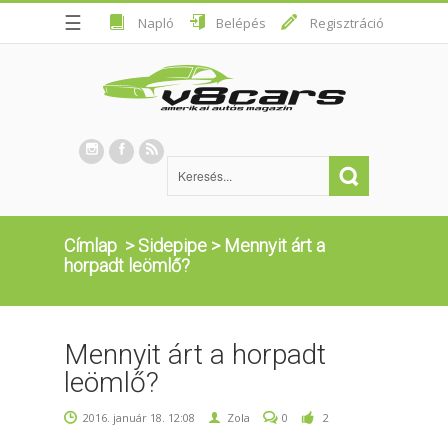
☰
Napló
Belépés
Regisztráció
Címlap
>
Sidepipe
>
Mennyit árt a
horpadt leömlő?
Mennyit árt a horpadt
leömlő?
2016. január 18. 12:08
Zola
0
2