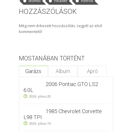
leömlő
header
hotrod
HOZZÁSZÓLÁSOK
Még nem érkezett hozzászólás. Legyél az első
kommentelő!
MOSTANÁBAN TÖRTÉNT
Garázs
Album
Apró
2006 Pontiac GTO LS2
6.0L
2026. július 20.
1985 Chevrolet Corvette
L98 TPI
2026. július 15.