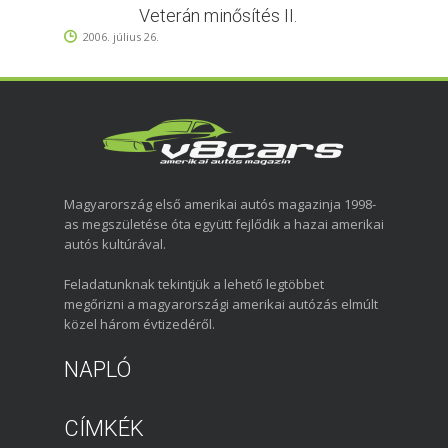
Veterán minősítés II.
2006. július 26.
Magyarország első amerikai autós magazinja 1998-
as megszületése óta együtt fejlődik a hazai amerikai
autós kultúrával.
Feladatunknak tekintjük a lehető legtöbbet
megőrizni a magyarországi amerikai autózás elmúlt
közel három évtizedéről.
NAPLÓ
CÍMKÉK