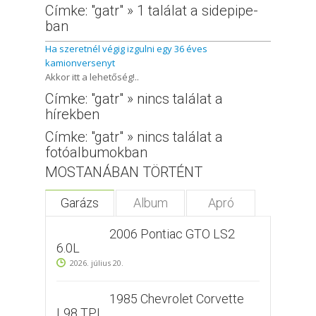
Címke: "gatr" » 1 találat a sidepipe-
ban
Ha szeretnél végig izgulni egy 36 éves
kamionversenyt
Akkor itt a lehetőség!..
Címke: "gatr" » nincs találat a
hírekben
Címke: "gatr" » nincs találat a
fotóalbumokban
MOSTANÁBAN TÖRTÉNT
Garázs
Album
Apró
2006 Pontiac GTO LS2
6.0L
2026. július 20.
1985 Chevrolet Corvette
L98 TPI