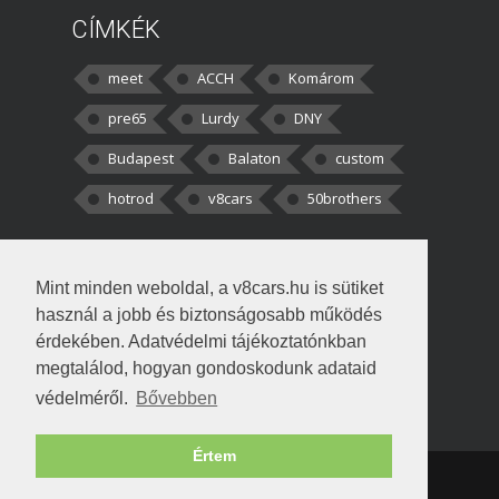
CÍMKÉK
meet
ACCH
Komárom
pre65
Lurdy
DNY
Budapest
Balaton
custom
hotrod
v8cars
50brothers
HOZZÁSZÓLÁSOK
Mint minden weboldal, a v8cars.hu is sütiket
kortisz:
Elszúrtam! Én csak két
használ a jobb és biztonságosabb működés
darabbaal számoltam. Nem tudtam, hogy fél autót,
érdekében. Adatvédelmi tájékoztatónkban
megtalálod, hogyan gondoskodunk adataid
Béke:
Tényleg nagyon jó kérdés volt
védelméről.
Bővebben
!fasza Örültem is nagyon, amikor
Értem
Copyright © 1998-2026 v8cars.hu
T
|
|
Szerzői jogok