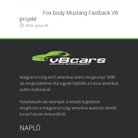
Fox body Mustang Fastback V8
projekt
2026. július 20.
Magyarország első amerikai autós magazinja 1998-
as megszületése óta együtt fejlődik a hazai amerikai
autós kultúrával.
Feladatunknak tekintjük a lehető legtöbbet
megőrizni a magyarországi amerikai autózás elmúlt
közel három évtizedéről.
NAPLÓ