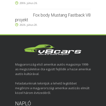
2006. július 26.
Fox body Mustang Fastback V8
projekt
2026. július 20.
Magyarország első amerikai autós magazinja 1998-
as megszületése óta együtt fejlődik a hazai amerikai
autós kultúrával.
Feladatunknak tekintjük a lehető legtöbbet
megőrizni a magyarországi amerikai autózás elmúlt
közel három évtizedéről.
NAPLÓ