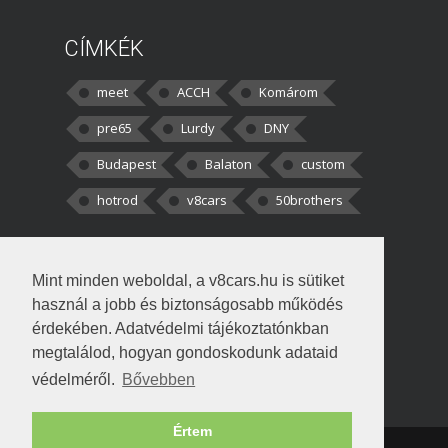
CÍMKÉK
meet
ACCH
Komárom
pre65
Lurdy
DNY
Budapest
Balaton
custom
hotrod
v8cars
50brothers
HOZZÁSZÓLÁSOK
Mint minden weboldal, a v8cars.hu is sütiket
kortisz:
Elszúrtam! Én csak két
használ a jobb és biztonságosabb működés
darabbaal számoltam. Nem tudtam, hogy fél autót,
érdekében. Adatvédelmi tájékoztatónkban
megtalálod, hogyan gondoskodunk adataid
Béke:
Tényleg nagyon jó kérdés volt
védelméről.
Bővebben
!fasza Örültem is nagyon, amikor
Értem