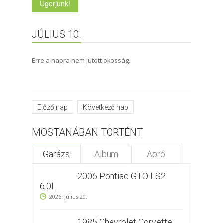
JÚLIUS 10.
Erre a napra nem jutott okosság.
Előző nap
Következő nap
MOSTANÁBAN TÖRTÉNT
Garázs
Album
Apró
2006 Pontiac GTO LS2
6.0L
2026. július 20.
1985 Chevrolet Corvette