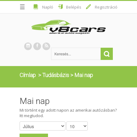
☰
Napló
Belépés
Regisztráció
Címlap
>
Tudásbázis
>
Mai nap
Mai nap
Mi történt egy adott napon az amerikai autózásban?
Itt megtudod.