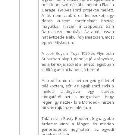
nem lehet szó nélkül elmenni a Flamin
Garage 1940-es Ford projektje mellett.
A fiúk nem csak üres lemezeket, egy
darab custom történelmet hoztak
magukkal, hiszen a csoppolás Sam
Barris keze munkája. Az autó lassan
hat évtizede alakul folyamatosan, most
éppen Miskolcon.
A cseh Boys in Toys 1950-es Plymouth
Suburban alapú panelja jó arányokat,
és a kerékjáratokat a lehető legjobban
kitöltő gumikat kapott. Jó forma!
Hotrod fronton ismét rengeteg ötlettel
találkoztam, sőt, az egyik Ford Pickup
mellett álldogálva egy ötéves
látogatótól azt is megtudtam, hogy
régen így néztek ki a Mondeók, hiszen
ott van rajta az embléma. :)
Talán ez a Rusty Rodders legnagyobb
érdeme: vinni a lángot, és minden
generációnak megmutatni az egyedi
autók varázsát.