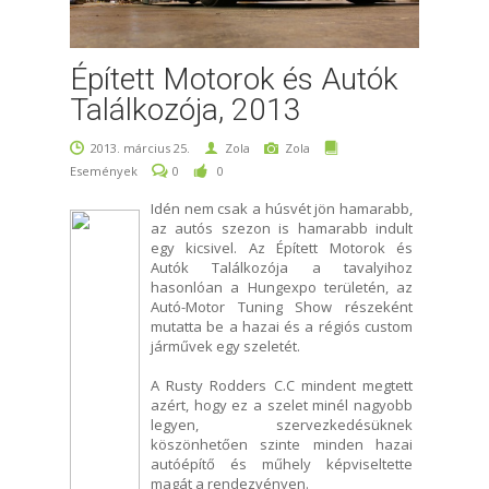
Épített Motorok és Autók
Találkozója, 2013
2013. március 25.
Zola
Zola
Események
0
0
Idén nem csak a húsvét jön hamarabb,
az autós szezon is hamarabb indult
egy kicsivel. Az Épített Motorok és
Autók Találkozója a tavalyihoz
hasonlóan a Hungexpo területén, az
Autó-Motor Tuning Show részeként
mutatta be a hazai és a régiós custom
járművek egy szeletét.
A Rusty Rodders C.C mindent megtett
azért, hogy ez a szelet minél nagyobb
legyen, szervezkedésüknek
köszönhetően szinte minden hazai
autóépítő és műhely képviseltette
magát a rendezvényen.