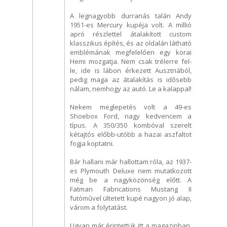
A legnagyobb durranás talán Andy
1951-es Mercury kupéja volt. A millió
apró részlettel átalakított custom
klasszikus építés, és az oldalán látható
emblémának megfelelően egy korai
Hemi mozgatja. Nem csak trélerre fel-
le, ide is lábon érkezett Ausztriából,
pedig maga az átalakítás is idősebb
nálam, nemhogy az autó. Le a kalappal!
Nekem meglepetés volt a 49-es
Shoebox Ford, nagy kedvencem a
típus. A 350/350 kombóval szerelt
kétajtós előbb-utóbb a hazai aszfaltot
fogja koptatni.
Bár hallani már hallottam róla, az 1937-
es Plymouth Deluxe nem mutatkozott
még be a nagyközönség előtt. A
Fatman Fabrications Mustang II
futóművel ültetett kupé nagyon jó alap,
várom a folytatást.
Ugyan már érintettük itt a magazinban,