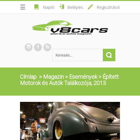
☰
Napló
Belépés
Regisztráció
Címlap
>
Magazin
>
Események
>
Épített
Motorok és Autók Találkozója, 2013