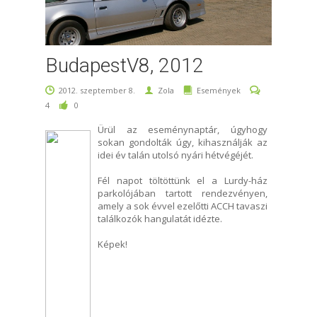
BudapestV8, 2012
2012. szeptember 8.
Zola
Események
4
0
Ürül az eseménynaptár, úgyhogy
sokan gondolták úgy, kihasználják az
idei év talán utolsó nyári hétvégéjét.
Fél napot töltöttünk el a Lurdy-ház
parkolójában tartott rendezvényen,
amely a sok évvel ezelőtti ACCH tavaszi
találkozók hangulatát idézte.
Képek!