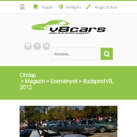
☰
Napló
Belépés
Regisztráció
Címlap
>
Magazin
>
Események
>
BudapestV8,
2012