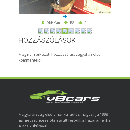
OldsMan
188
0
HOZZÁSZÓLÁSOK
Még nem érkezett hozzászólás. Legyél az első
kommentelő!
Magyarország első amerikai autós magazinja 1998-
as megszületése óta együtt fejlődik a hazai amerikai
autós kultúrával.