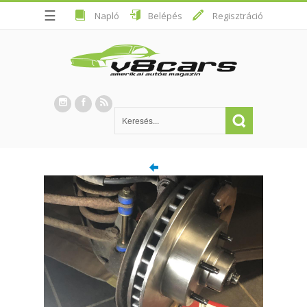
☰
Napló
Belépés
Regisztráció