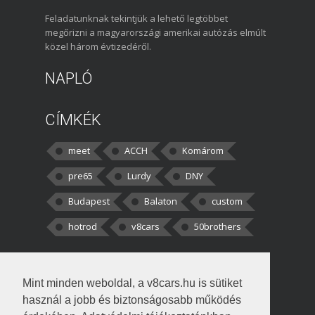
Feladatunknak tekintjük a lehető legtöbbet
megőrizni a magyarországi amerikai autózás elmúlt
közel három évtizedéről.
NAPLÓ
CÍMKÉK
meet
ACCH
Komárom
pre65
Lurdy
DNY
Budapest
Balaton
custom
hotrod
v8cars
50brothers
HOZZÁSZÓLÁSOK
Mint minden weboldal, a v8cars.hu is sütiket
kortisz:
Elszúrtam! Én csak két
használ a jobb és biztonságosabb működés
darabbaal számoltam. Nem tudtam, hogy fél autót,