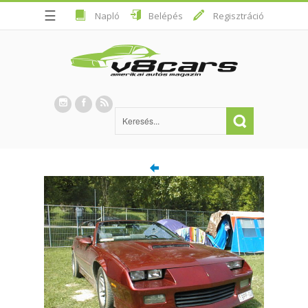
☰
Napló
Belépés
Regisztráció