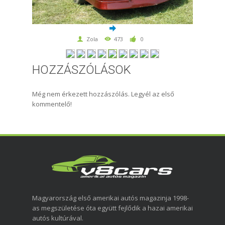
Zola
473
0
HOZZÁSZÓLÁSOK
Még nem érkezett hozzászólás. Legyél az első
kommentelő!
Magyarország első amerikai autós magazinja 1998-
as megszületése óta együtt fejlődik a hazai amerikai
autós kultúrával.