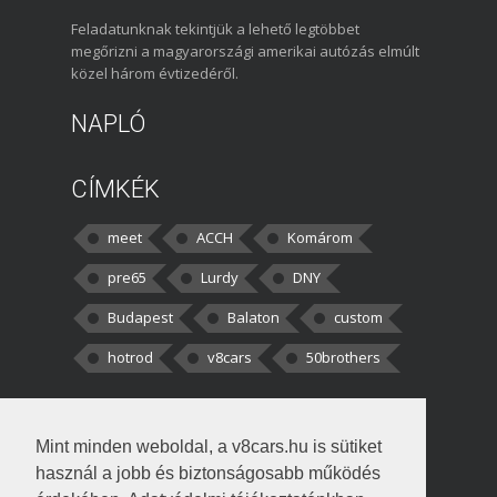
Feladatunknak tekintjük a lehető legtöbbet
megőrizni a magyarországi amerikai autózás elmúlt
közel három évtizedéről.
NAPLÓ
CÍMKÉK
meet
ACCH
Komárom
pre65
Lurdy
DNY
Budapest
Balaton
custom
hotrod
v8cars
50brothers
HOZZÁSZÓLÁSOK
Mint minden weboldal, a v8cars.hu is sütiket
kortisz:
Elszúrtam! Én csak két
használ a jobb és biztonságosabb működés
darabbaal számoltam. Nem tudtam, hogy fél autót,