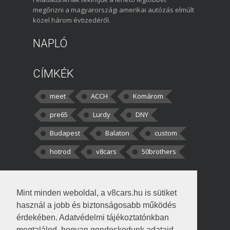
megőrizni a magyarországi amerikai autózás elmúlt
közel három évtizedéről.
NAPLÓ
CÍMKÉK
meet
ACCH
Komárom
pre65
Lurdy
DNY
Budapest
Balaton
custom
hotrod
v8cars
50brothers
HOZZÁSZÓLÁSOK
Mint minden weboldal, a v8cars.hu is sütiket
kortisz:
Elszúrtam! Én csak két
használ a jobb és biztonságosabb működés
darabbaal számoltam. Nem tudtam, hogy fél autót,
érdekében. Adatvédelmi tájékoztatónkban
megtalálod, hogyan gondoskodunk adataid