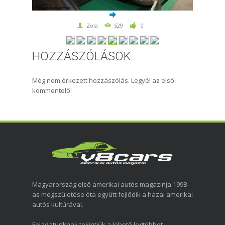
Zola
529
0
HOZZÁSZÓLÁSOK
Még nem érkezett hozzászólás. Legyél az első
kommentelő!
Magyarország első amerikai autós magazinja 1998-
as megszületése óta együtt fejlődik a hazai amerikai
autós kultúrával.
Feladatunknak tekintjük a lehető legtöbbet