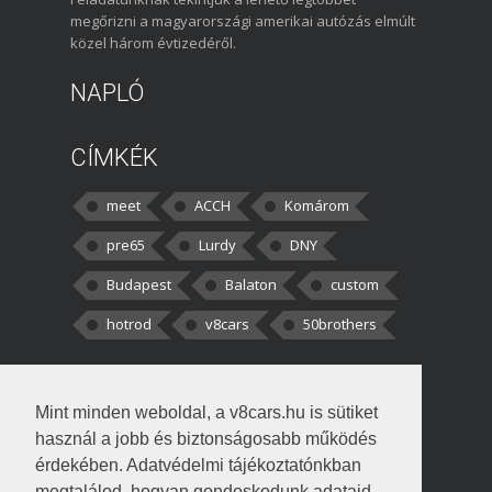
megőrizni a magyarországi amerikai autózás elmúlt
közel három évtizedéről.
NAPLÓ
CÍMKÉK
meet
ACCH
Komárom
pre65
Lurdy
DNY
Budapest
Balaton
custom
hotrod
v8cars
50brothers
HOZZÁSZÓLÁSOK
Mint minden weboldal, a v8cars.hu is sütiket
kortisz:
Elszúrtam! Én csak két
használ a jobb és biztonságosabb működés
darabbaal számoltam. Nem tudtam, hogy fél autót,
érdekében. Adatvédelmi tájékoztatónkban
megtalálod, hogyan gondoskodunk adataid