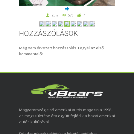
Zola
576
1
HOZZÁSZÓLÁSOK
Még nem érkezett hozzászólás. Legyél az első
kommentelő!
Magyarország első amerikai autós magazinja 1998-
as megszületése óta együtt fejlődik a hazai amerikai
autós kultúrával.
Feladatunknak tekintjük a lehető legtöbbet