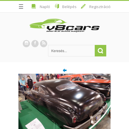
☰
Napló
Belépés
Regisztráció