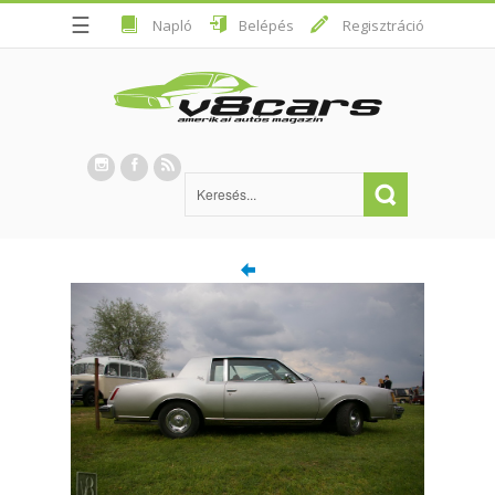
☰
Napló
Belépés
Regisztráció