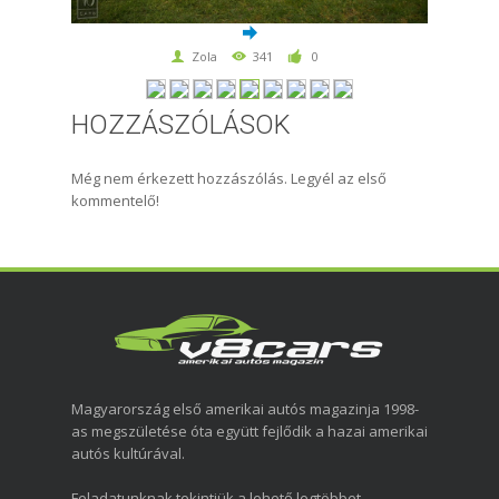
Zola
341
0
HOZZÁSZÓLÁSOK
Még nem érkezett hozzászólás. Legyél az első
kommentelő!
Magyarország első amerikai autós magazinja 1998-
as megszületése óta együtt fejlődik a hazai amerikai
autós kultúrával.
Feladatunknak tekintjük a lehető legtöbbet