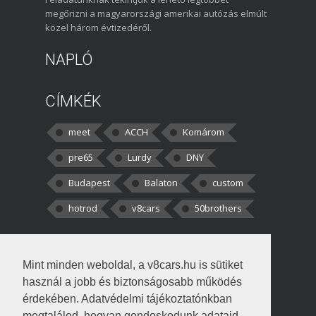
megőrizni a magyarországi amerikai autózás elmúlt
közel három évtizedéről.
NAPLÓ
CÍMKÉK
meet
ACCH
Komárom
pre65
Lurdy
DNY
Budapest
Balaton
custom
hotrod
v8cars
50brothers
HOZZÁSZÓLÁSOK
Mint minden weboldal, a v8cars.hu is sütiket
kortisz:
Elszúrtam! Én csak két
használ a jobb és biztonságosabb működés
darabbaal számoltam. Nem tudtam, hogy fél autót,
érdekében. Adatvédelmi tájékoztatónkban
megtalálod, hogyan gondoskodunk adataid