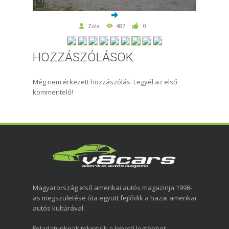
Zola
487
0
HOZZÁSZÓLÁSOK
Még nem érkezett hozzászólás. Legyél az első
kommentelő!
Magyarország első amerikai autós magazinja 1998-
as megszületése óta együtt fejlődik a hazai amerikai
autós kultúrával.
Feladatunknak tekintjük a lehető legtöbbet