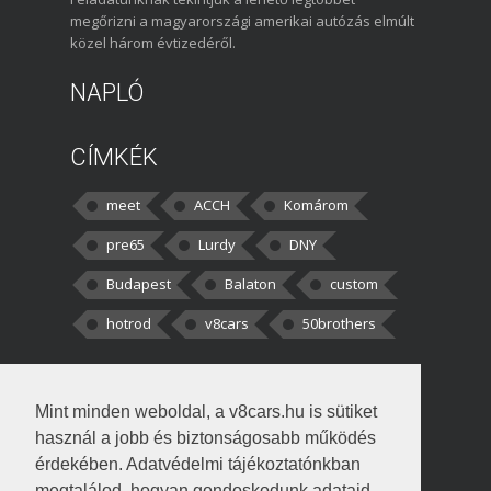
megőrizni a magyarországi amerikai autózás elmúlt
közel három évtizedéről.
NAPLÓ
CÍMKÉK
meet
ACCH
Komárom
pre65
Lurdy
DNY
Budapest
Balaton
custom
hotrod
v8cars
50brothers
HOZZÁSZÓLÁSOK
Mint minden weboldal, a v8cars.hu is sütiket
kortisz:
Elszúrtam! Én csak két
használ a jobb és biztonságosabb működés
darabbaal számoltam. Nem tudtam, hogy fél autót,
érdekében. Adatvédelmi tájékoztatónkban
megtalálod, hogyan gondoskodunk adataid