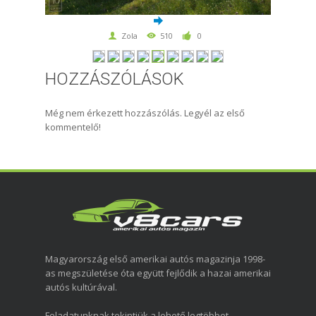
Zola
510
0
HOZZÁSZÓLÁSOK
Még nem érkezett hozzászólás. Legyél az első
kommentelő!
Magyarország első amerikai autós magazinja 1998-
as megszületése óta együtt fejlődik a hazai amerikai
autós kultúrával.
Feladatunknak tekintjük a lehető legtöbbet