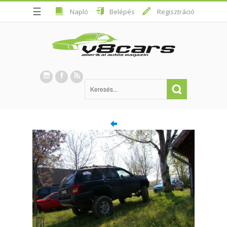
☰
Napló
Belépés
Regisztráció