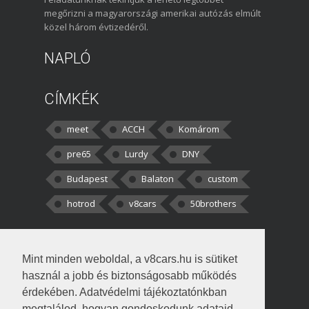
megőrizni a magyarországi amerikai autózás elmúlt
közel három évtizedéről.
NAPLÓ
CÍMKÉK
meet
ACCH
Komárom
pre65
Lurdy
DNY
Budapest
Balaton
custom
hotrod
v8cars
50brothers
HOZZÁSZÓLÁSOK
Mint minden weboldal, a v8cars.hu is sütiket
kortisz:
Elszúrtam! Én csak két
használ a jobb és biztonságosabb működés
darabbaal számoltam. Nem tudtam, hogy fél autót,
érdekében. Adatvédelmi tájékoztatónkban
megtalálod, hogyan gondoskodunk adataid