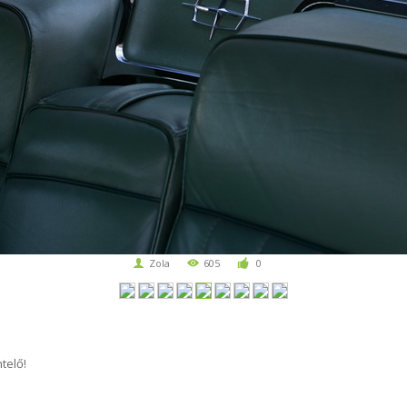
Zola
605
0
telő!