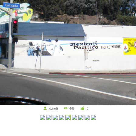
Kundi
449
0