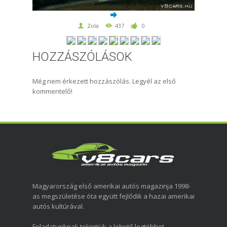
Zola
437
0
HOZZÁSZÓLÁSOK
Még nem érkezett hozzászólás. Legyél az első
kommentelő!
Magyarország első amerikai autós magazinja 1998-
as megszületése óta együtt fejlődik a hazai amerikai
autós kultúrával.
Feladatunknak tekintjük a lehető legtöbbet