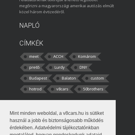
megőrizni a magyarországi amerikai autózás elmúlt
közel három évtizedéről.
NAPLÓ
CÍMKÉK
meet
ACCH
Komárom
pre65
Lurdy
DNY
Budapest
Balaton
custom
hotrod
v8cars
50brothers
HOZZÁSZÓLÁSOK
Mint minden weboldal, a v8cars.hu is sütiket
kortisz:
Elszúrtam! Én csak két
használ a jobb és biztonságosabb működés
darabbaal számoltam. Nem tudtam, hogy fél autót,
érdekében. Adatvédelmi tájékoztatónkban
megtalálod, hogyan gondoskodunk adataid