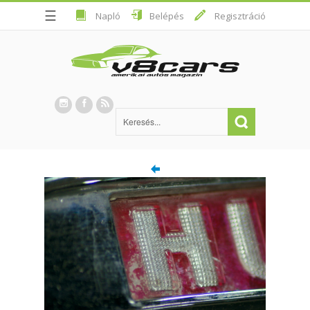
☰
Napló
Belépés
Regisztráció