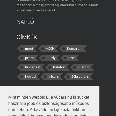
megőrizni a magyarországi amerikai autózás elmúlt
közel három évtizedéről.
NAPLÓ
CÍMKÉK
meet
ACCH
Komárom
pre65
Lurdy
DNY
Budapest
Balaton
custom
hotrod
v8cars
50brothers
HOZZÁSZÓLÁSOK
Mint minden weboldal, a v8cars.hu is sütiket
kortisz:
Elszúrtam! Én csak két
használ a jobb és biztonságosabb működés
darabbaal számoltam. Nem tudtam, hogy fél autót,
érdekében. Adatvédelmi tájékoztatónkban
megtalálod, hogyan gondoskodunk adataid