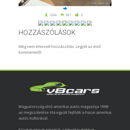
Zola
601
0
HOZZÁSZÓLÁSOK
Még nem érkezett hozzászólás. Legyél az első
kommentelő!
Magyarország első amerikai autós magazinja 1998-
as megszületése óta együtt fejlődik a hazai amerikai
autós kultúrával.
Feladatunknak tekintjük a lehető legtöbbet