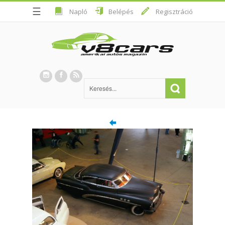
☰
Napló
Belépés
Regisztráció