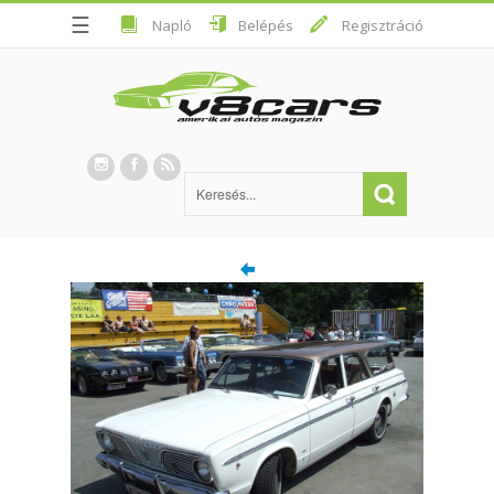
☰
Napló
Belépés
Regisztráció