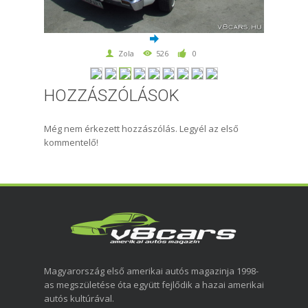
Zola
526
0
HOZZÁSZÓLÁSOK
Még nem érkezett hozzászólás. Legyél az első
kommentelő!
Magyarország első amerikai autós magazinja 1998-
as megszületése óta együtt fejlődik a hazai amerikai
autós kultúrával.