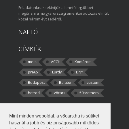
Feladatunknak tekintjük a lehető legtöbbet
megőrizni a magyarországi amerikai autózás elmúlt
közel három évtizedéről.
NAPLÓ
CÍMKÉK
meet
ACCH
Komárom
pre65
Lurdy
DNY
Budapest
Balaton
custom
hotrod
v8cars
50brothers
HOZZÁSZÓLÁSOK
Mint minden weboldal, a v8cars.hu is sütiket
kortisz:
Elszúrtam! Én csak két
használ a jobb és biztonságosabb működés
darabbaal számoltam. Nem tudtam, hogy fél autót,