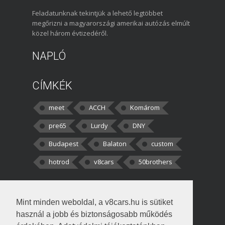
Feladatunknak tekintjük a lehető legtöbbet
megőrizni a magyarországi amerikai autózás elmúlt
közel három évtizedéről.
NAPLÓ
CÍMKÉK
meet
ACCH
Komárom
pre65
Lurdy
DNY
Budapest
Balaton
custom
hotrod
v8cars
50brothers
HOZZÁSZÓLÁSOK
Mint minden weboldal, a v8cars.hu is sütiket
kortisz:
Elszúrtam! Én csak két
használ a jobb és biztonságosabb működés
darabbaal számoltam. Nem tudtam, hogy fél autót,