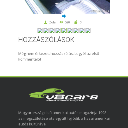
Zola
520
0
HOZZÁSZÓLÁSOK
Még nem érkezett hozzászólás. Legyél az első
kommentelő!
Magyarország első amerikai autós magazinja 1998-
as megszületése óta együtt fejlődik a hazai amerikai
autós kultúrával.