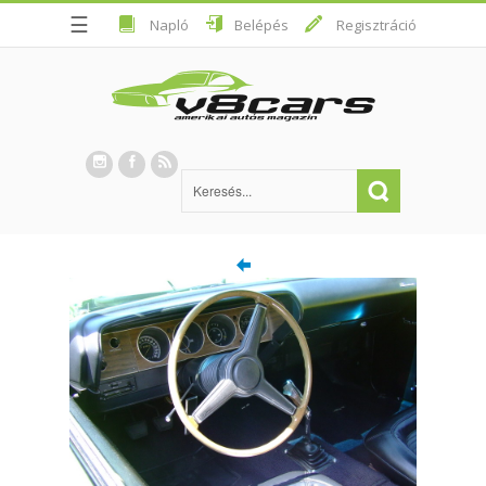
☰
Napló
Belépés
Regisztráció