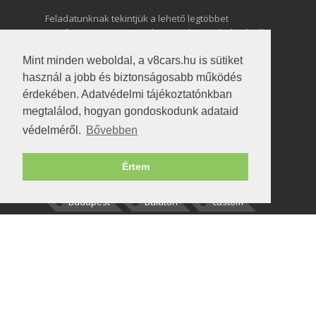
Feladatunknak tekintjük a lehető legtöbbet
megőrizni a magyarországi amerikai autózás elmúlt
közel három évtizedéről.
Mint minden weboldal, a v8cars.hu is sütiket
NAPLÓ
használ a jobb és biztonságosabb működés
érdekében. Adatvédelmi tájékoztatónkban
megtalálod, hogyan gondoskodunk adataid
CÍMKÉK
védelméről.
Bővebben
meet
ACCH
Komárom
Értem
pre65
Lurdy
DNY
Budapest
Balaton
custom
hotrod
v8cars
50brothers
HOZZÁSZÓLÁSOK
kortisz:
Elszúrtam! Én csak két
darabbaal számoltam. Nem tudtam, hogy fél autót,