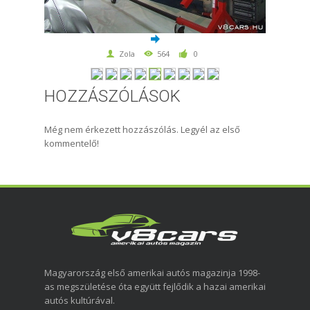
Zola
564
0
HOZZÁSZÓLÁSOK
Még nem érkezett hozzászólás. Legyél az első
kommentelő!
Magyarország első amerikai autós magazinja 1998-
as megszületése óta együtt fejlődik a hazai amerikai
autós kultúrával.