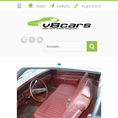
☰
Napló
Belépés
Regisztráció