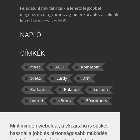
Feladatunknak tekintjük a lehető legtöbbet
megőrizni a magyarországi amerikai autózás elmúlt
közel három évtizedéről.
NAPLÓ
CÍMKÉK
meet
ACCH
Komárom
pre65
Lurdy
DNY
Budapest
Balaton
custom
hotrod
v8cars
50brothers
HOZZÁSZÓLÁSOK
Mint minden weboldal, a v8cars.hu is sütiket
kortisz:
Elszúrtam! Én csak két
használ a jobb és biztonságosabb működés
darabbaal számoltam. Nem tudtam, hogy fél autót,