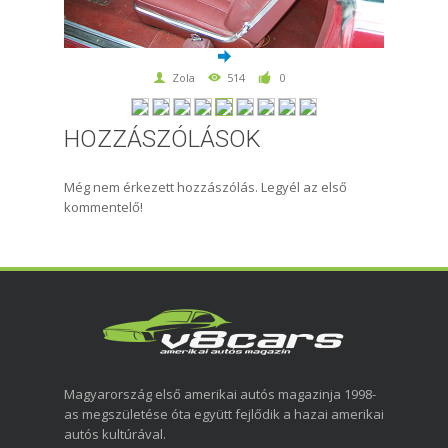
Zola
514
0
HOZZÁSZÓLÁSOK
Még nem érkezett hozzászólás. Legyél az első
kommentelő!
Magyarország első amerikai autós magazinja 1998-
as megszületése óta együtt fejlődik a hazai amerikai
autós kultúrával.