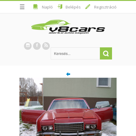
☰
Napló
Belépés
Regisztráció