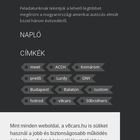
Feladatunknak tekintjük a lehető legtöbbet
megőrizni a magyarországi amerikai autózás elmúlt
közel három évtizedéről.
NAPLÓ
CÍMKÉK
meet
ACCH
Komárom
pre65
Lurdy
DNY
Budapest
Balaton
custom
hotrod
v8cars
50brothers
HOZZÁSZÓLÁSOK
Mint minden weboldal, a v8cars.hu is sütiket
kortisz:
Elszúrtam! Én csak két
használ a jobb és biztonságosabb működés
darabbaal számoltam. Nem tudtam, hogy fél autót,