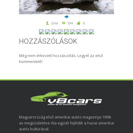
Zola
534
0
HOZZÁSZÓLÁSOK
Még nem érkezett hozzászólás. Legyél az első
kommentelő!
Magyarország első amerikai autós magazinja 1998-
as megszületése óta együtt fejlődik a hazai amerikai
autós kultúrával.