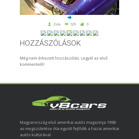
Zola
529
0
HOZZÁSZÓLÁSOK
Még nem érkezett hozzászólás. Legyél az első
kommentelő!
Magyarország első amerikai autós magazinja 1998-
as megszületése óta együtt fejlődik a hazai amerikai
autós kultúrával.