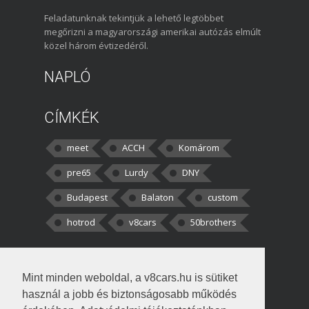
Feladatunknak tekintjük a lehető legtöbbet
megőrizni a magyarországi amerikai autózás elmúlt
közel három évtizedéről.
NAPLÓ
CÍMKÉK
meet
ACCH
Komárom
pre65
Lurdy
DNY
Budapest
Balaton
custom
hotrod
v8cars
50brothers
HOZZÁSZÓLÁSOK
Mint minden weboldal, a v8cars.hu is sütiket
kortisz:
Elszúrtam! Én csak két
használ a jobb és biztonságosabb működés
darabbaal számoltam. Nem tudtam, hogy fél autót,