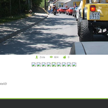
Zola
604
0
telő!