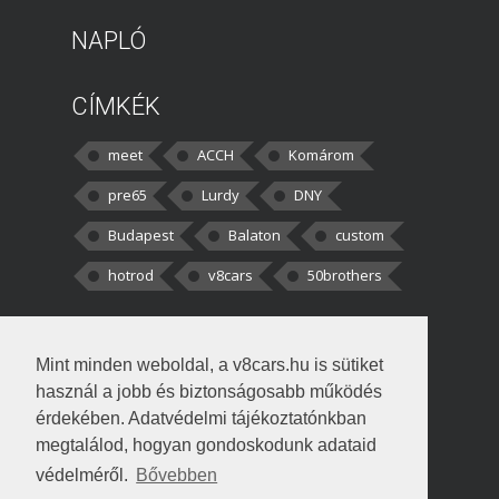
NAPLÓ
CÍMKÉK
meet
ACCH
Komárom
pre65
Lurdy
DNY
Budapest
Balaton
custom
hotrod
v8cars
50brothers
HOZZÁSZÓLÁSOK
Mint minden weboldal, a v8cars.hu is sütiket
kortisz:
Elszúrtam! Én csak két
használ a jobb és biztonságosabb működés
darabbaal számoltam. Nem tudtam, hogy fél autót,
érdekében. Adatvédelmi tájékoztatónkban
megtalálod, hogyan gondoskodunk adataid
Béke:
Tényleg nagyon jó kérdés volt
védelméről.
Bővebben
!fasza Örültem is nagyon, amikor