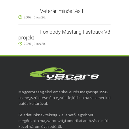
Veterán minősítés II.
2006. július 26.
Fox body Mustang Fastback V8
projekt
2026. július 20.
Magyarország első amerikai autós magazinja 1998-
as megszületése óta együtt fejlődik a hazai amerikai
autós kultúrával.
Feladatunknak tekintjük a lehető legtöbbet
megőrizni a magyarországi amerikai autózás elmúlt
közel három évtizedéről.