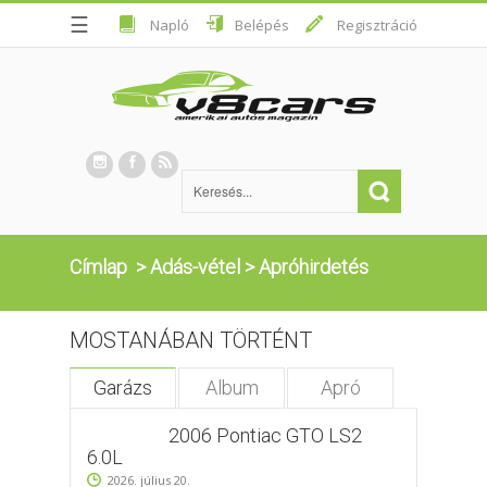
☰
Napló
Belépés
Regisztráció
Címlap
>
Adás-vétel
>
Apróhirdetés
MOSTANÁBAN TÖRTÉNT
Garázs
Album
Apró
2006 Pontiac GTO LS2
6.0L
2026. július 20.