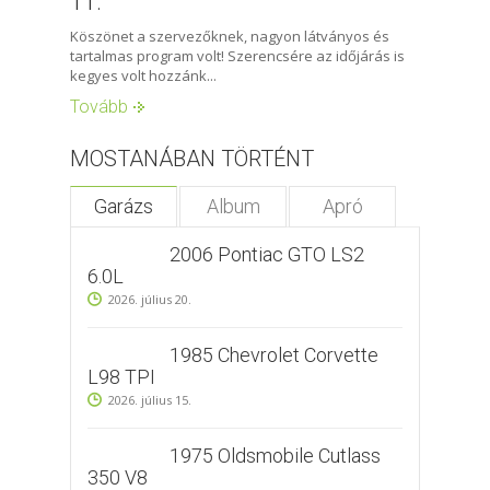
11.
Köszönet a szervezőknek, nagyon látványos és
tartalmas program volt! Szerencsére az időjárás is
kegyes volt hozzánk...
Tovább
MOSTANÁBAN TÖRTÉNT
Garázs
Album
Apró
2006 Pontiac GTO LS2
6.0L
2026. július 20.
1985 Chevrolet Corvette
L98 TPI
2026. július 15.
1975 Oldsmobile Cutlass
350 V8