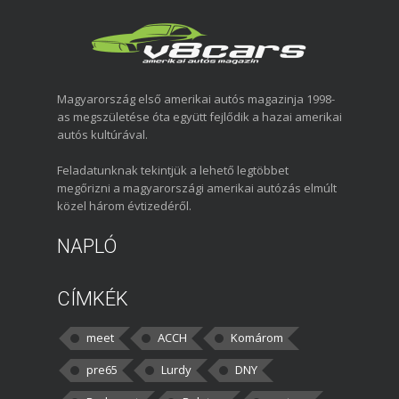
Magyarország első amerikai autós magazinja 1998-
as megszületése óta együtt fejlődik a hazai amerikai
autós kultúrával.
Feladatunknak tekintjük a lehető legtöbbet
megőrizni a magyarországi amerikai autózás elmúlt
közel három évtizedéről.
NAPLÓ
CÍMKÉK
meet
ACCH
Komárom
pre65
Lurdy
DNY