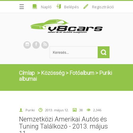
☰
Napló
Belépés
Regisztráció
Címlap
>
Közösség
>
Fotóalbum
>
Puriki
albumai
Puriki
2013. május 12.
38
2,346
Nemzetközi Amerikai Autós és
Tuning Találkozó - 2013. május