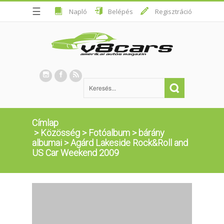
☰
Napló
Belépés
Regisztráció
Címlap
>
Közösség
>
Fotóalbum
>
bárány
albumai
>
Agárd Lakeside Rock&Roll and
US Car Weekend 2009