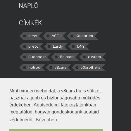
NAPLÓ
CÍMKÉK
meet
ACCH
Komárom
pre65
Lurdy
DNY
Budapest
Balaton
custom
hotrod
v8cars
50brothers
HOZZÁSZÓLÁSOK
Mint minden weboldal, a v8cars.hu is sütiket
kortisz:
Elszúrtam! Én csak két
használ a jobb és biztonságosabb működés
darabbaal számoltam. Nem tudtam, hogy fél autót,
érdekében. Adatvédelmi tájékoztatónkban
megtalálod, hogyan gondoskodunk adataid
Béke:
Tényleg nagyon jó kérdés volt
védelméről.
Bővebben
!fasza Örültem is nagyon, amikor