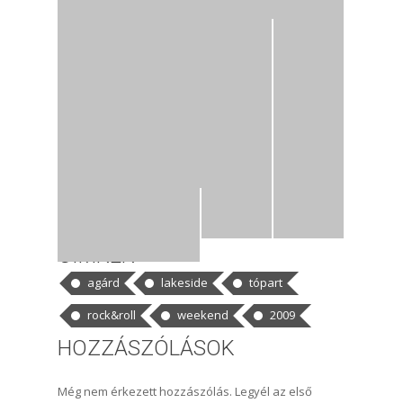
CÍMKÉK
agárd
lakeside
tópart
rock&roll
weekend
2009
HOZZÁSZÓLÁSOK
Még nem érkezett hozzászólás. Legyél az első