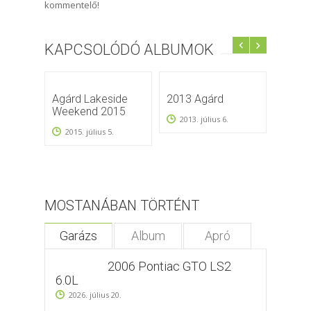
kommentelő!
KAPCSOLÓDÓ ALBUMOK
Agárd Lakeside
2013 Agárd
2014 
Weekend 2015
Lakes
2013. július 6.
Roll 
2015. július 5.
2014.
MOSTANÁBAN TÖRTÉNT
Garázs
Album
Apró
2006 Pontiac GTO LS2
6.0L
2026. július 20.