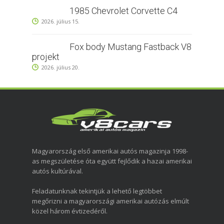
1985 Chevrolet Corvette C4
2026. július 15.
Fox body Mustang Fastback V8
projekt
2026. július 20.
Magyarország első amerikai autós magazinja 1998-
as megszületése óta együtt fejlődik a hazai amerikai
autós kultúrával.
Feladatunknak tekintjük a lehető legtöbbet
megőrizni a magyarországi amerikai autózás elmúlt
közel három évtizedéről.