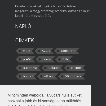
Feladatunknak tekintjük a lehető legtöbbet
megőrizni a magyarországi amerikai autózás elmúlt
közel három évtizedéről.
NAPLÓ
CÍMKÉK
meet
ACCH
Komárom
pre65
Lurdy
DNY
Budapest
Balaton
custom
hotrod
v8cars
50brothers
HOZZÁSZÓLÁSOK
Mint minden weboldal, a v8cars.hu is sütiket
kortisz:
Elszúrtam! Én csak két
használ a jobb és biztonságosabb működés
darabbaal számoltam. Nem tudtam, hogy fél autót,