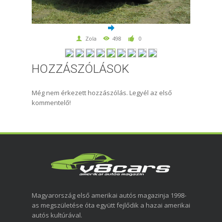
Zola
498
0
HOZZÁSZÓLÁSOK
Még nem érkezett hozzászólás. Legyél az első
kommentelő!
Magyarország első amerikai autós magazinja 1998-
as megszületése óta együtt fejlődik a hazai amerikai
autós kultúrával.