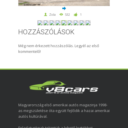
Zola
532
1
HOZZÁSZÓLÁSOK
Még nem érkezett hozzászólás. Legyél az első
kommentelő!
Magyarország első amerikai autós magazinja 1998-
as megszületése óta együtt fejlődik a hazai amerikai
autós kultúrával.
Feladatunknak tekintjük a lehető legtöbbet