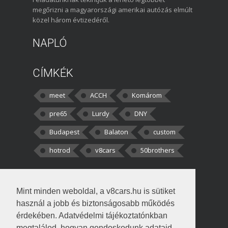
megőrizni a magyarországi amerikai autózás elmúlt
közel három évtizedéről.
NAPLÓ
CÍMKÉK
meet
ACCH
Komárom
pre65
Lurdy
DNY
Budapest
Balaton
custom
hotrod
v8cars
50brothers
HOZZÁSZÓLÁSOK
Mint minden weboldal, a v8cars.hu is sütiket
kortisz:
Elszúrtam! Én csak két
használ a jobb és biztonságosabb működés
darabbaal számoltam. Nem tudtam, hogy fél autót,
érdekében. Adatvédelmi tájékoztatónkban
megtalálod, hogyan gondoskodunk adataid