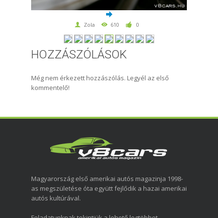
Zola
610
0
HOZZÁSZÓLÁSOK
Még nem érkezett hozzászólás. Legyél az első
kommentelő!
Magyarország első amerikai autós magazinja 1998-
as megszületése óta együtt fejlődik a hazai amerikai
autós kultúrával.
Feladatunknak tekintjük a lehető legtöbbet