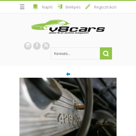
☰
Napló
Belépés
Regisztráció