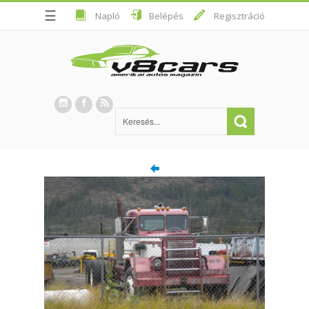
☰
Napló
Belépés
Regisztráció