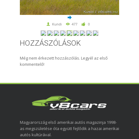
Kundi
477
0
HOZZÁSZÓLÁSOK
Még nem érkezett hozzászólás. Legyél az első
kommentelő!
Magyarország első amerikai autós magazinja 1998-
as megszületése óta együtt fejlődik a hazai amerikai
autós kultúrával.