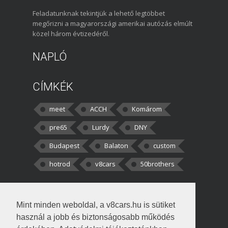
Feladatunknak tekintjük a lehető legtöbbet
megőrizni a magyarországi amerikai autózás elmúlt
közel három évtizedéről.
NAPLÓ
CÍMKÉK
meet
ACCH
Komárom
pre65
Lurdy
DNY
Budapest
Balaton
custom
hotrod
v8cars
50brothers
HOZZÁSZÓLÁSOK
Mint minden weboldal, a v8cars.hu is sütiket
kortisz:
Elszúrtam! Én csak két
használ a jobb és biztonságosabb működés
darabbaal számoltam. Nem tudtam, hogy fél autót,