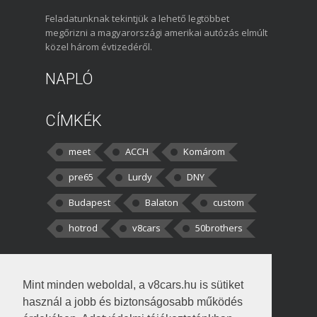
Feladatunknak tekintjük a lehető legtöbbet
megőrizni a magyarországi amerikai autózás elmúlt
közel három évtizedéről.
NAPLÓ
CÍMKÉK
meet
ACCH
Komárom
pre65
Lurdy
DNY
Budapest
Balaton
custom
hotrod
v8cars
50brothers
HOZZÁSZÓLÁSOK
Mint minden weboldal, a v8cars.hu is sütiket
kortisz:
Elszúrtam! Én csak két
használ a jobb és biztonságosabb működés
darabbaal számoltam. Nem tudtam, hogy fél autót,