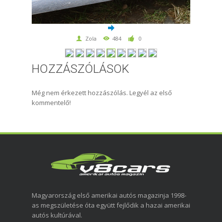
Zola
484
0
HOZZÁSZÓLÁSOK
Még nem érkezett hozzászólás. Legyél az első
kommentelő!
Magyarország első amerikai autós magazinja 1998-
as megszületése óta együtt fejlődik a hazai amerikai
autós kultúrával.