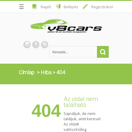
☰
Napló
Belépés
Regisztráció
Címlap
>
Hiba
>
404
Az oldal nem
404
található
Sajnáljuk, de nem
találjuk, amit keresel.
Az oldalt
valószínűleg