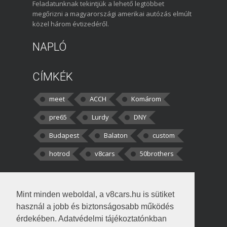
Feladatunknak tekintjük a lehető legtöbbet
megőrizni a magyarországi amerikai autózás elmúlt
közel három évtizedéről.
NAPLÓ
CÍMKÉK
meet
ACCH
Komárom
pre65
Lurdy
DNY
Budapest
Balaton
custom
hotrod
v8cars
50brothers
HOZZÁSZÓLÁSOK
Mint minden weboldal, a v8cars.hu is sütiket
kortisz:
Elszúrtam! Én csak két
használ a jobb és biztonságosabb működés
darabbaal számoltam. Nem tudtam, hogy fél autót,
érdekében. Adatvédelmi tájékoztatónkban