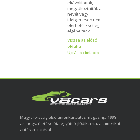
eltávolították,
megváltoztatták a
nevét vagy
ideiglenesen nem
elérhető. Esetleg
elgépelted?
Vissza az előző
oldalra
Ugrás a címlapra
Magyarország első amerikai autós magazinja 1998-
as megszületése óta együtt fejlődik a hazai amerikai
autós kultúrával.